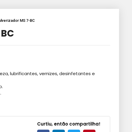
ulverizador MS 7-BC
-BC
eza, lubrificantes, vernizes, desinfetantes e
o.
.
Curtiu, então compartilha!