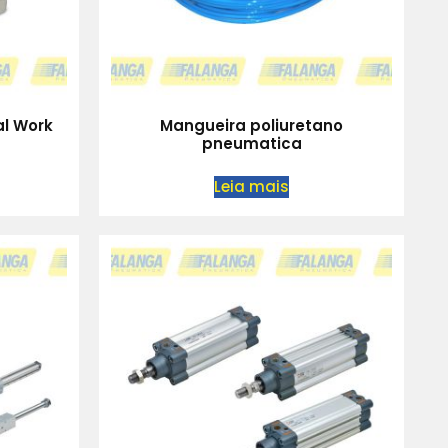
al Work
Mangueira poliuretano
pneumatica
Leia mais